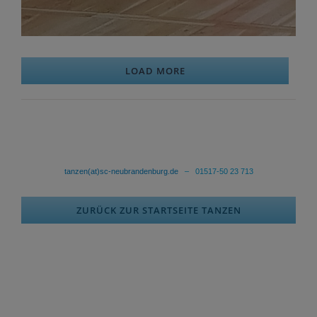
LOAD MORE
tanzen(at)sc-neubrandenburg.de
– 01517-50 23 713
ZURÜCK ZUR STARTSEITE TANZEN