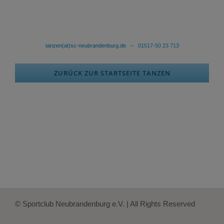
tanzen(at)sc-neubrandenburg.de
– 01517-50 23 713
ZURÜCK ZUR STARTSEITE TANZEN
© Sportclub Neubrandenburg e.V. | All Rights Reserved