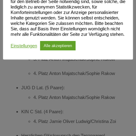
JUN I D Lat. (13 Paare):
für den Betrieb der Seite notwendig sind, sowie solche, die
lediglich zu anonymen Statistikzwecken, für
1. Platz Jamie Oliver Ludwig/Christina Zoi
Komforteinstellungen oder zur Anzeige personalisierter
Inhalte genutzt werden. Sie können selbst entscheiden,
welche Kategorien Sie zulassen möchten. Bitte beachten
JUN II D Lat. (6 Paare):
Sie, dass auf Basis Ihrer Einstellungen womöglich nicht
mehr alle Funktionalitäten der Seite zur Verfügung stehen.
2. Platz Anton Majatschak/Sophie Rakow
Einstellungen
Alle akzeptieren
JUG D Lat. (5 Paare):
3. Platz Anton Majatschak/Sophie Rakow
4. Platz Anton Majatschak/Sophie Rakow
JUG D Lat. (5 Paare):
4. Platz Anton Majatschak/Sophie Rakow
KIN C Std. (4 Paare):
4. Platz Jamie Oliver Ludwig/Christina Zoi
Herzlichen Glückwunsch den Tanzpaaren!