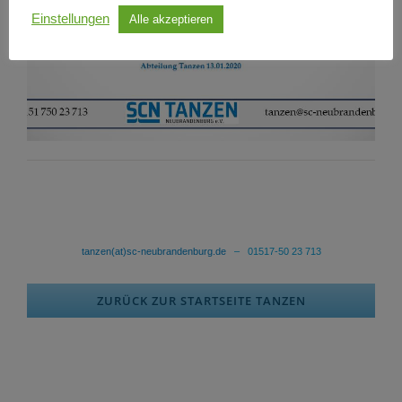
Einstellungen
Alle akzeptieren
tanzen(at)sc-neubrandenburg.de
– 01517-50 23 713
ZURÜCK ZUR STARTSEITE TANZEN