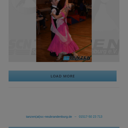
LOAD MORE
tanzen(at)sc-neubrandenburg.de
– 01517-50 23 713