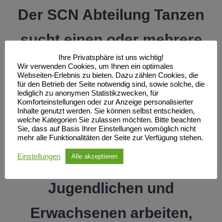
Der SCN Abteilung Tanzen
sucht einen oder mehrere
Ihre Privatsphäre ist uns wichtig!
Trainer*, Tanzlehrer* oder
Wir verwenden Cookies, um Ihnen ein optimales
Webseiten-Erlebnis zu bieten. Dazu zählen Cookies, die
für den Betrieb der Seite notwendig sind, sowie solche, die
Übungsleiter*.
lediglich zu anonymen Statistikzwecken, für
Komforteinstellungen oder zur Anzeige personalisierter
Sie sollten Spaß am
Inhalte genutzt werden. Sie können selbst entscheiden,
welche Kategorien Sie zulassen möchten. Bitte beachten
Sie, dass auf Basis Ihrer Einstellungen womöglich nicht
Tanzen haben,
mehr alle Funktionalitäten der Seite zur Verfügung stehen.
Einstellungen
Alle akzeptieren
gerne mit Kindern,
Jugendlichen und
Erwachsenen arbeiten,