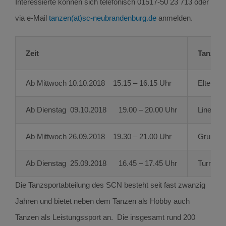
Interessierte können sich telefonisch 01517-50 23 713 oder
via e-Mail
tanzen(at)sc-neubrandenburg.de
anmelden.
Zeit
Tanz
Ab Mittwoch 10.10.2018 15.15 – 16.15 Uhr
Eltern-K
Ab Dienstag 09.10.2018 19.00 – 20.00 Uhr
Line Da
Ab Mittwoch 26.09.2018 19.30 – 21.00 Uhr
Grundku
Ab Dienstag 25.09.2018 16.45 – 17.45 Uhr
Turniert
Die Tanzsportabteilung des SCN besteht seit fast zwanzig
Jahren und bietet neben dem Tanzen als Hobby auch
Tanzen als Leistungssport an. Die insgesamt rund 200