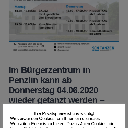
Im Bürgerzentrum in
Penzlin kann ab
Donnerstag 04.06.2020
wieder getanzt werden –
in Neubrandenburg öffnen
Ihre Privatsphäre ist uns wichtig!
Wir verwenden Cookies, um Ihnen ein optimales
sich voraussichtlich am
Webseiten-Erlebnis zu bieten. Dazu zählen Cookies, die