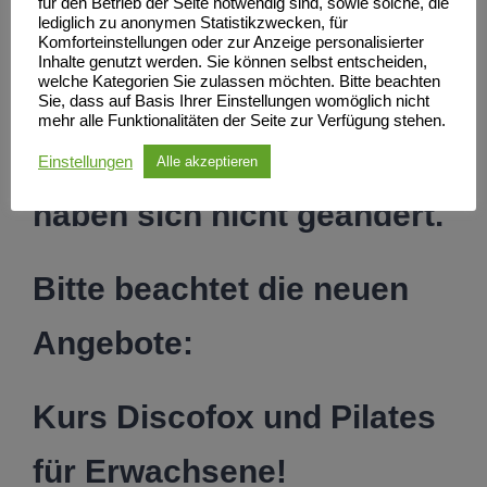
für den Betrieb der Seite notwendig sind, sowie solche, die
Montag 08.06.2020 die
lediglich zu anonymen Statistikzwecken, für
Komforteinstellungen oder zur Anzeige personalisierter
Türen zum neuen Tanzsaal
Inhalte genutzt werden. Sie können selbst entscheiden,
welche Kategorien Sie zulassen möchten. Bitte beachten
in der Ihlenfelder Str. 116.
Sie, dass auf Basis Ihrer Einstellungen womöglich nicht
mehr alle Funktionalitäten der Seite zur Verfügung stehen.
Die Beginn-Trainingszeiten
Einstellungen
Alle akzeptieren
haben sich nicht geändert.
Bitte beachtet die neuen
Angebote:
Kurs Discofox und Pilates
für Erwachsene!