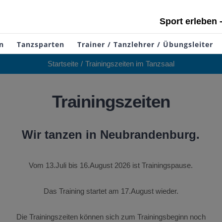
Sport erleben 
n
Tanzsparten
Trainer / Tanzlehrer / Übungsleiter
Startseite
Trainingszeiten im Tanzsaal
Trainingszeiten
Wir tanzen in Neubrandenburg.
Vom 13.Juli bis 16.August 2026 ist Trainingspause.
Das Training startet am 17.August wieder.
Die Trainingszeiten können sich zum Trainingsbeginn noch