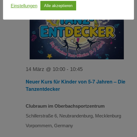
Einstellungen
Alle akzeptieren
14 März @ 10:00
-
10:45
Neuer Kurs für Kinder von 5-7 Jahren – Die
Tanzentdecker
Clubraum im Oberbachsportzentrum
Schillerstraße 6, Neubrandenburg, Mecklenburg
Vorpommern, Germany