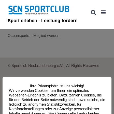
Zum
Inhalt
springen
Sport erleben - Leistung fördern
Oceansports – Mitglied werden
© Sportclub Neubrandenburg e.V. | All Rights Reserved
Ihre Privatsphäre ist uns wichtig!
Impressum
Datenschutzerklärung
Wir verwenden Cookies, um Ihnen ein optimales
Webseiten-Erlebnis zu bieten. Dazu zählen Cookies, die
für den Betrieb der Seite notwendig sind, sowie solche, die
lediglich zu anonymen Statistikzwecken, für
Komforteinstellungen oder zur Anzeige personalisierter
Inhalte genutzt werden. Sie können selbst entscheiden,