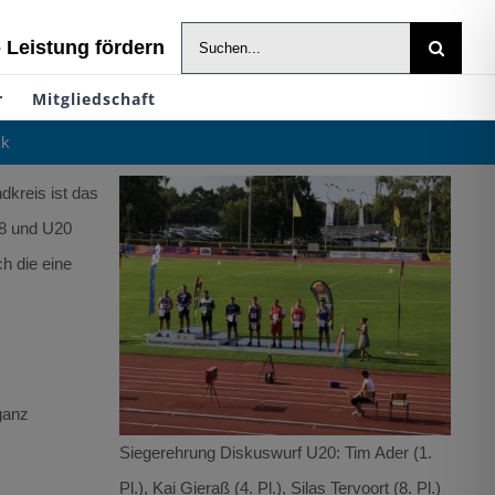
Suche
- Leistung fördern
nach:
r
Mitgliedschaft
ck
kreis ist das
18 und U20
h die eine
ganz
Siegerehrung Diskuswurf U20: Tim Ader (1.
Pl.), Kai Gieraß (4. Pl.), Silas Tervoort (8. Pl.)