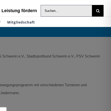
Suche
- Leistung fördern
nach:
r
Mitgliedschaft
US Schwerin e.V., Stadtsportbund Schwerin e.V., PSV Schwerin
d Bewegungsprogramm mit verschiedenen Turnieren und
r Jedermann.