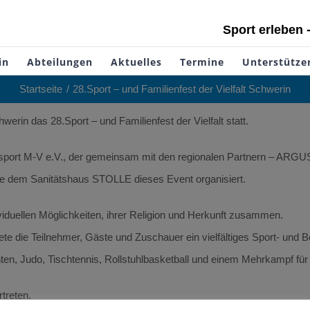
Sport erleben 
in
Abteilungen
Aktuelles
Termine
Unterstütze
Startseite
28.Sport – und Familienfest der Vielfalt Schwerin
rin das 28.Sport – und Familienfest der Vielfalt statt.
ionssport M-V e.V., der gemeinsam mit den regionalen Partnern – ARG
e dem Sanitätshaus STOLLE dieses Event organisiert.
viduellen Möglichkeiten, ihrer Religion und Herkunft zusammen.
ete die Teilnehmer, Gäste und Zuschauer ein vielfältiges Sport- un
en, Judo, Tischtennis, Rollstuhlbasketball und einem Mehrkampf fü
treten.