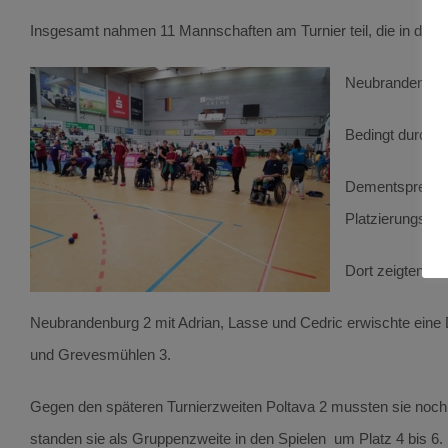
Insgesamt nahmen 11 Mannschaften am Turnier teil, die in drei
Neubrandenburg 
Bedingt durch e
Dementsprechend
Platzierungsspie
Dort zeigten si
Neubrandenburg 2 mit Adrian, Lasse und Cedric erwischte eine D
und Grevesmühlen 3.
Gegen den späteren Turnierzweiten Poltava 2 mussten sie noch 
standen sie als Gruppenzweite in den Spielen um Platz 4 bis 6. 