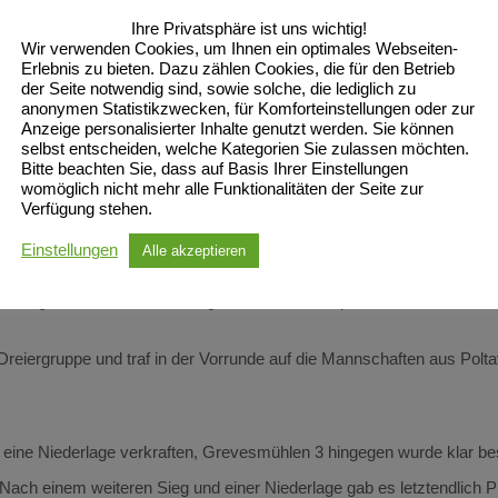
Ihre Privatsphäre ist uns wichtig!
 Gruppen gelost wurden.
Wir verwenden Cookies, um Ihnen ein optimales Webseiten-
Erlebnis zu bieten. Dazu zählen Cookies, die für den Betrieb
der Seite notwendig sind, sowie solche, die lediglich zu
1 mit Florian, Max und Julian erwischte dabei eine Vierergruppe und
anonymen Statistikzwecken, für Komforteinstellungen oder zur
Anzeige personalisierter Inhalte genutzt werden. Sie können
selbst entscheiden, welche Kategorien Sie zulassen möchten.
inen kurzfristigen krankheitsbedingten Ausfall ergab sich eine gänzlic
Bitte beachten Sie, dass auf Basis Ihrer Einstellungen
womöglich nicht mehr alle Funktionalitäten der Seite zur
 gab es zum Auftakt zwei Niederlagen, das dritte Spiel konnte dan
Verfügung stehen.
le um die Plätze 7 bis 9 ein.
Einstellungen
Alle akzeptieren
e ihr eigentliches Können und gewannen beide Spiele klar. Am Ende s
reiergruppe und traf in der Vorrunde auf die Mannschaften aus Polta
eine Niederlage verkraften, Grevesmühlen 3 hingegen wurde klar be
Nach einem weiteren Sieg und einer Niederlage gab es letztendlich P