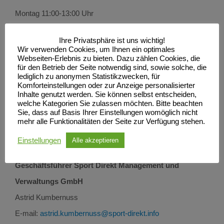
Montag 11:00-13:00 Uhr
Dienstag 10:00-12:00 Uhr
Ihre Privatsphäre ist uns wichtig!
Donnerstag 10:00-12:00 Uhr
Wir verwenden Cookies, um Ihnen ein optimales
Webseiten-Erlebnis zu bieten. Dazu zählen Cookies, die
für den Betrieb der Seite notwendig sind, sowie solche, die
lediglich zu anonymen Statistikzwecken, für
Finanzen/Buchhaltung
Komforteinstellungen oder zur Anzeige personalisierter
Inhalte genutzt werden. Sie können selbst entscheiden,
Antje Piahowiak
welche Kategorien Sie zulassen möchten. Bitte beachten
Sie, dass auf Basis Ihrer Einstellungen womöglich nicht
Telefon: 0395 5665660
mehr alle Funktionalitäten der Seite zur Verfügung stehen.
E-Mail:
fin@sc-neubrandenburg.de
Einstellungen
Alle akzeptieren
Geschäftsführer Sport Direkt Management und
Verwaltungs GmbH
Astrid Kumbernuss
E-mail:
astrid.kumbernuss@sport-direkt.info