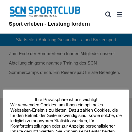
Zum
Inhalt
springen
Sport erleben - Leistung fördern
Startseite
Abteilung Gesundheits- und Breitensport
Zum Ende der Sommerferien führten Mitglieder unserer
Abteilung ein gemeinsames Training des SCN –
Sommercamps durch. Ein Riesenspaß für alle Beteiligten.
Ihre Privatsphäre ist uns wichtig!
Wir verwenden Cookies, um Ihnen ein optimales
© Sportclub Neubrandenburg e.V. | All Rights Reserved
Webseiten-Erlebnis zu bieten. Dazu zählen Cookies, die
für den Betrieb der Seite notwendig sind, sowie solche, die
lediglich zu anonymen Statistikzwecken, für
Komforteinstellungen oder zur Anzeige personalisierter
Inhalte genutzt werden. Sie können selbst entscheiden,
Impressum
Datenschutzerklärung