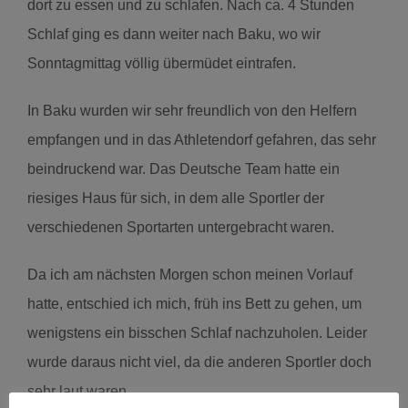
dort zu essen und zu schlafen. Nach ca. 4 Stunden
Schlaf ging es dann weiter nach Baku, wo wir
Sonntagmittag völlig übermüdet eintrafen.
In Baku wurden wir sehr freundlich von den Helfern
empfangen und in das Athletendorf gefahren, das sehr
beindruckend war. Das Deutsche Team hatte ein
riesiges Haus für sich, in dem alle Sportler der
verschiedenen Sportarten untergebracht waren.
Da ich am nächsten Morgen schon meinen Vorlauf
hatte, entschied ich mich, früh ins Bett zu gehen, um
wenigstens ein bisschen Schlaf nachzuholen. Leider
wurde daraus nicht viel, da die anderen Sportler doch
sehr laut waren.