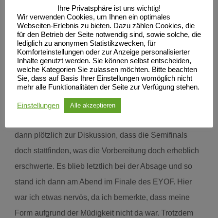
Ihre Privatsphäre ist uns wichtig!
Völlig übermüdet sind wir dann Montag früh in das
Wir verwenden Cookies, um Ihnen ein optimales
Webseiten-Erlebnis zu bieten. Dazu zählen Cookies, die
Wettkampfstadion gefahren und schon beim Erwärmen
für den Betrieb der Seite notwendig sind, sowie solche, die
lediglich zu anonymen Statistikzwecken, für
merkte ich, dass der fehlende Schlaf meine Beine
Komforteinstellungen oder zur Anzeige personalisierter
Inhalte genutzt werden. Sie können selbst entscheiden,
müde gemacht hatte.
welche Kategorien Sie zulassen möchten. Bitte beachten
Sie, dass auf Basis Ihrer Einstellungen womöglich nicht
mehr alle Funktionalitäten der Seite zur Verfügung stehen.
Trotzdem konnte ich meinen Vorlauf gewinnen und
war dann direkt für das Finale qualifiziert, da die
Einstellungen
Alle akzeptieren
Semifinals abgesagt wurden. Dienstagmittag stand
dann plötzlich zur Diskussion, dass die Semifinals
doch stattfinden, was die Vorbereitung doch erheblich
erschwerte. Es blieb letztlich bei der Absage und so
stand ich dann am Abend im Finale des EYOF. Hier
war ich etwas nervös, da ich bemerkte, dass meine
Form aufgrund der Müdigkeit nicht da war. Trotzdem