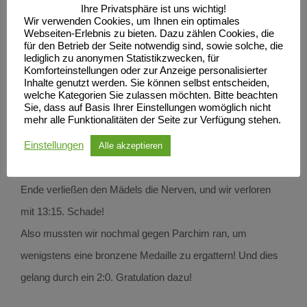
Ihre Privatsphäre ist uns wichtig!
absolut verdient Gruppenerster wurde. Dann ging es im
Wir verwenden Cookies, um Ihnen ein optimales
Webseiten-Erlebnis zu bieten. Dazu zählen Cookies, die
Überkreuzvergleich gegen Bergen! Einen Gegner, welchen
für den Betrieb der Seite notwendig sind, sowie solche, die
wir in dieser Saison schon dreimal bezwangen. Doch
lediglich zu anonymen Statistikzwecken, für
Komforteinstellungen oder zur Anzeige personalisierter
diesmal sollte es anders kommen. Der erste Satz wurde
Inhalte genutzt werden. Sie können selbst entscheiden,
welche Kategorien Sie zulassen möchten. Bitte beachten
am Anfang völlig verpennt, aber am Ende knapp an den
Sie, dass auf Basis Ihrer Einstellungen womöglich nicht
mehr alle Funktionalitäten der Seite zur Verfügung stehen.
Gegner abgegeben. Der Zweite dann sehr sicher, sogar
einstellig gewonnen. Im Entscheidungssatz knüpften wir da
Einstellungen
Alle akzeptieren
an, wo wir aufgehört hatten und begannen gut. Jedoch am
Ende verließen den Mädels die Nerven, und wir verloren
mit 13:15. Schade!
Also mussten wir nochmal gegen Parchim ran, um
wenigstens eine bronzene Medaille zu ergattern! Und dies
gelang durch ein 2:0. Gratulation dazu!