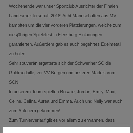
Wochenende war unser Sportclub Ausrichter der Finalen
Landesmeisterschaft 2018! Acht Mannschaften aus MV
kämpften um die vier vorderen Platzierungen, welche zum
diesjährigen Spielefest in Flensburg Einladungen
garantierten. Außerdem gab es auch begehrtes Edelmetall
zu holen.
Sehr souverän ergatterte sich der Schweriner SC die
Goldmedaille, vor VV Bergen und unseren Mädels vom
SCN.
In unserem Team spielten Rosalie, Jordan, Emily, Maxi,
Celine, Celina, Aurea und Emma. Auch und Nelly war auch
zum Anfeuern gekommen!
Zum Turnierverlauf gilt es vor allem zu erwähnen, dass
unser Team jedes Staffelspiel sicher mit 2:0 gewann und