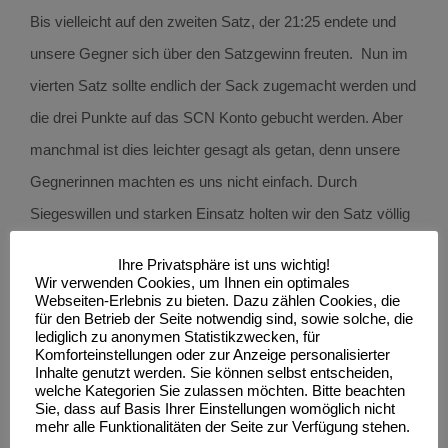
Bis vielleicht auf den zweiten Satz, der 21:25 endete und
unsere Gegner sich über den Satzgewinn freuten. Nun im
vierten Satz sollte endlich der Sack zugemacht werden und
die drei Punkte auf das SCN Konto gebucht werden. Aber
manchmal ist dies leichter gesagt als getan, denn unsere
Gegnerinnen machten es uns nicht einfach. Durch
Siegeswillen und starken Einsatz holten wir den Satz völlig
verdient mit 28:26. Auch wenn der Block heute nicht immer
Ihre Privatsphäre ist uns wichtig!
den Angriff des Gegners stoppen konnte, war es mit einer
Wir verwenden Cookies, um Ihnen ein optimales
Webseiten-Erlebnis zu bieten. Dazu zählen Cookies, die
guten Feldabwehr möglich, den Ball weiterhin im Spiel zu
für den Betrieb der Seite notwendig sind, sowie solche, die
lediglich zu anonymen Statistikzwecken, für
halten und den Rest erledigten unsere Angreifer über
Komforteinstellungen oder zur Anzeige personalisierter
Außen, Diagonal oder durch die Mitte. Somit waren diese
Inhalte genutzt werden. Sie können selbst entscheiden,
welche Kategorien Sie zulassen möchten. Bitte beachten
drei Punkte hart erkämpft, aber auf jeden Fall verdient.
Sie, dass auf Basis Ihrer Einstellungen womöglich nicht
mehr alle Funktionalitäten der Seite zur Verfügung stehen.
Im zweiten Spiel des Tages standen uns die Damen vom