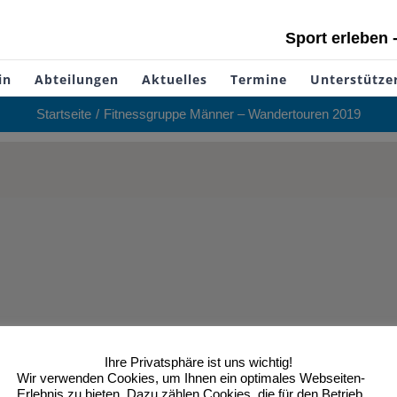
Sport erleben 
in
Abteilungen
Aktuelles
Termine
Unterstütze
Startseite
Fitnessgruppe Männer – Wandertouren 2019
Ihre Privatsphäre ist uns wichtig!
Wir verwenden Cookies, um Ihnen ein optimales Webseiten-
Erlebnis zu bieten. Dazu zählen Cookies, die für den Betrieb