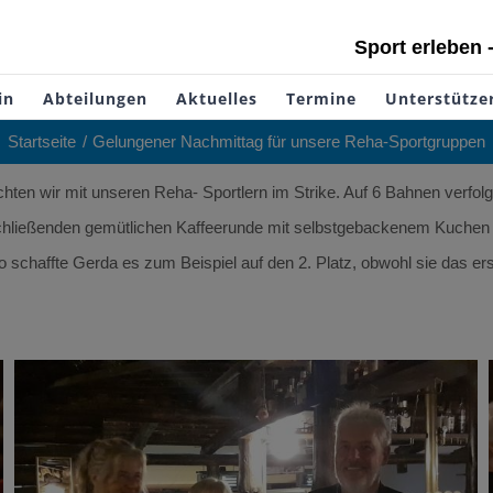
Sport erleben 
in
Abteilungen
Aktuelles
Termine
Unterstütze
Startseite
Gelungener Nachmittag für unsere Reha-Sportgruppen
ten wir mit unseren Reha- Sportlern im Strike. Auf 6 Bahnen verfolg
ießenden gemütlichen Kaffeerunde mit selbstgebackenem Kuchen (e
 schaffte Gerda es zum Beispiel auf den 2. Platz, obwohl sie das er