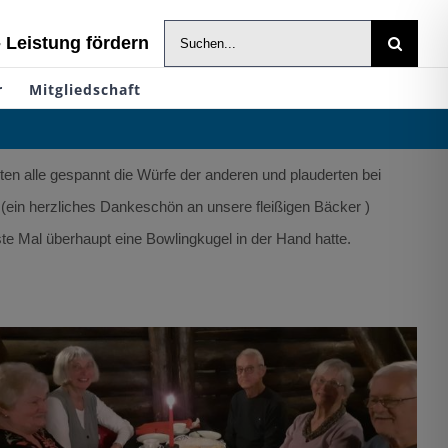
Suche
- Leistung fördern
nach:
r
Mitgliedschaft
ten alle gespannt die Würfe der anderen und plauderten bei
in herzliches Dankeschön an unsere fleißigen Bäcker )
ste Mal überhaupt eine Bowlingkugel in der Hand hatte.