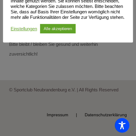
Inhalte genutzt werden. Sie können selbst entscheiden,
welche Kategorien Sie zulassen möchten. Bitte beachten
Wir sind für Anfragen und Probleme weiterhin per Post,
Sie, dass auf Basis Ihrer Einstellungen womöglich nicht
mehr alle Funktionalitäten der Seite zur Verfügung stehen.
Email und Telefon erreichbar. Über Veränderungen dieser
Regelung werden wir zeitnah informieren.
Einstellungen
Alle akzeptieren
Bitte bleibt / bleiben Sie gesund und weiterhin
zuversichtlich!
© Sportclub Neubrandenburg e.V. | All Rights Reserved
Impressum
Datenschutzerklärung