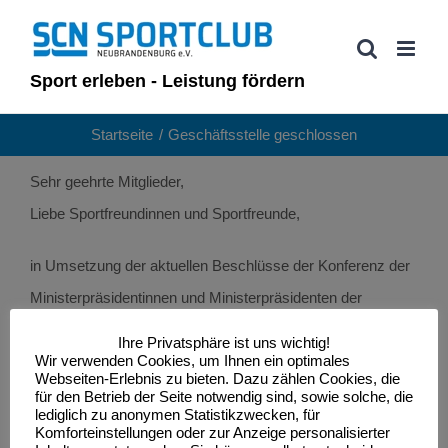
Zum
Inhalt
springen
Sport erleben - Leistung fördern
Startseite
Geschäftsstelle geschlossen
Sehr geehrte Mitglieder,
Liebe Sportfreundinnen und Sportfreunde,
in Umsetzung der aktuellen Beschlüsse der Konferenz der
Ministerpräsidentinnen und Ministerpräsidenten der
Bundesländer und der Bundeskanzlerin zur weiteren
Ihre Privatsphäre ist uns wichtig!
Beschränkung der Kontakte werden wir mit sofortiger
Wir verwenden Cookies, um Ihnen ein optimales
Webseiten-Erlebnis zu bieten. Dazu zählen Cookies, die
Wirkung die Geschäftsstelle schließen. Die Regelung gilt
für den Betrieb der Seite notwendig sind, sowie solche, die
lediglich zu anonymen Statistikzwecken, für
bis auf Weiteres.
Komforteinstellungen oder zur Anzeige personalisierter