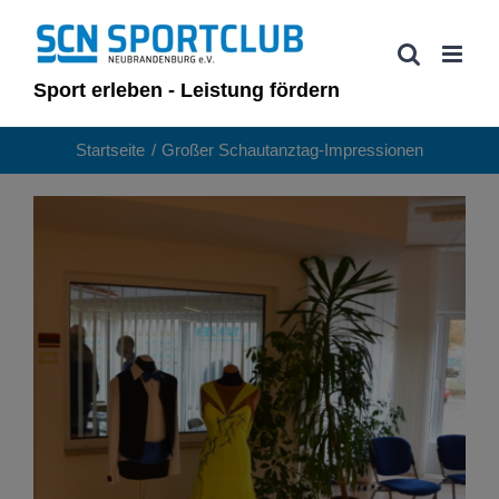
Zum
Inhalt
springen
Sport erleben - Leistung fördern
Startseite
Großer Schautanztag-Impressionen