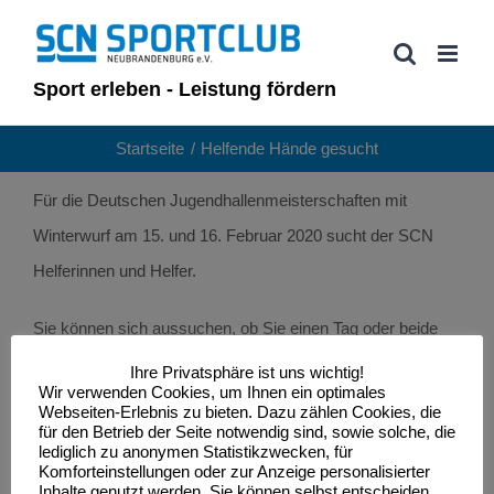
Zum
Inhalt
springen
Sport erleben - Leistung fördern
Startseite
Helfende Hände gesucht
Für die Deutschen Jugendhallenmeisterschaften mit
Winterwurf am 15. und 16. Februar 2020 sucht der SCN
Helferinnen und Helfer.
Sie können sich aussuchen, ob Sie einen Tag oder beide
Tage helfen wollen. Es wird für die Verpflegung gesorgt und
Ihre Privatsphäre ist uns wichtig!
Wir verwenden Cookies, um Ihnen ein optimales
es gibt eine Aufwandsentschädigung.
Webseiten-Erlebnis zu bieten. Dazu zählen Cookies, die
für den Betrieb der Seite notwendig sind, sowie solche, die
lediglich zu anonymen Statistikzwecken, für
Interessierte können sich bereits jetzt unter
info@sc-
Komforteinstellungen oder zur Anzeige personalisierter
neubrandenburg.de
anmelden.
Inhalte genutzt werden. Sie können selbst entscheiden,