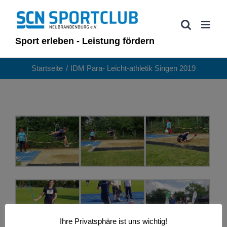
Zum
Inhalt
springen
Sport erleben - Leistung fördern
Startseite
IDM Para- Leicht-athletik Singen 2019
Ihre Privatsphäre ist uns wichtig!