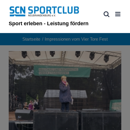
Zum
Inhalt
springen
Sport erleben - Leistung fördern
Startseite
Impressionen vom Vier Tore Fest