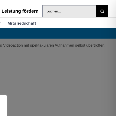
Suche
- Leistung fördern
nach:
r
Mitgliedschaft
s Videoaction mit spektakulären Aufnahmen selbst übertroffen.