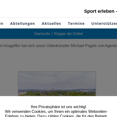
Sport erleben 
in
Abteilungen
Aktuelles
Termine
Unterstütze
Startseite
Klappe die Dritte!
n Imagefilm hat sich unser Videokünstler Michael Pagels von Agento
Ihre Privatsphäre ist uns wichtig!
Wir verwenden Cookies, um Ihnen ein optimales Webseiten-
Erlebnis zu bieten. Dazu zählen Cookies, die für den Betrieb