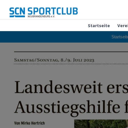
Zum
Inhalt
springen
Startseite
Vere
Startseit