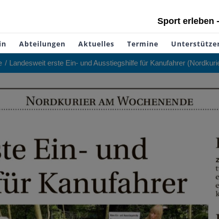
Sport erleben 
in
Abteilungen
Aktuelles
Termine
Unterstütze
e
Landesweit erste Ein- und Ausstiegshilfe für Kanufahrer (Nordkurie