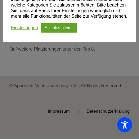
welche Kategorien Sie zulassen möchten. Bitte beachten
In der männlichen U20 übersprang Ole Gehrke die 1,96 m
Sie, dass auf Basis Ihrer Einstellungen womöglich nicht
mehr alle Funktionalitäten der Seite zur Verfügung stehen.
im Hochsprung und sicherte sich genauso wie Cheyenne
Einstellungen
Alle akzeptieren
Kuhn über 60 m in 7,54s in der weiblichen U20 die
Silbermedaille. Komplettiert wurden die 5 Medaillen durch
fünf weitere Platzierungen unter den Top 8.
© Sportclub Neubrandenburg e.V. | All Rights Reserved
Impressum
Datenschutzerklärung