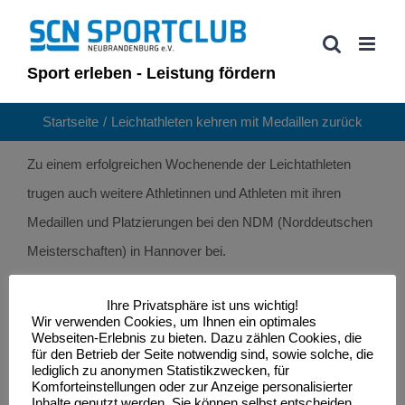
Zum
Inhalt
springen
Sport erleben - Leistung fördern
Startseite
Leichtathleten kehren mit Medaillen zurück
Zu einem erfolgreichen Wochenende der Leichtathleten
trugen auch weitere Athletinnen und Athleten mit ihren
Medaillen und Platzierungen bei den NDM (Norddeutschen
Meisterschaften) in Hannover bei.
Bei den Männern gelang es Chima Ihentu mit
Ihre Privatsphäre ist uns wichtig!
Wir verwenden Cookies, um Ihnen ein optimales
übersprungenen 2,07 m im Hochsprung, Jonas Baedecker
Webseiten-Erlebnis zu bieten. Dazu zählen Cookies, die
für den Betrieb der Seite notwendig sind, sowie solche, die
in 49,35 s über 400m und Lukas Lappe mit 6,46 m im
lediglich zu anonymen Statistikzwecken, für
Weitsprung die Silbermedaille zu gewinnen.
Komforteinstellungen oder zur Anzeige personalisierter
Inhalte genutzt werden. Sie können selbst entscheiden,