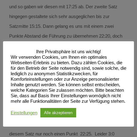
und so gaben wir diesen mit 17:25 ab. Der zweite Satz
hingegen gestaltete sich sehr ausgeglichen bis zur
Satzmitte 15:15. Dann gelang es uns mit einem zwei
Punkte Abstand die Führung zu übernehmen 22:20, doch
leider schafften wir es nicht den Satz zu zumachen,
Ihre Privatsphäre ist uns wichtig!
sondern erspielten nur noch einen Punkt 23:25. Nach
Wir verwenden Cookies, um Ihnen ein optimales
Webseiten-Erlebnis zu bieten. Dazu zählen Cookies, die
diesem sehr knappen Satz wollten unsere Mädels noch
für den Betrieb der Seite notwendig sind, sowie solche, die
lediglich zu anonymen Statistikzwecken, für
einmal alles geben und zeigten, was in ihnen steckt. Wieder
Komforteinstellungen oder zur Anzeige personalisierter
war der Satz sehr ausgeglichen bis zum 11:11, doch dann
Inhalte genutzt werden. Sie können selbst entscheiden,
welche Kategorien Sie zulassen möchten. Bitte beachten
eine kleine Kunstpause und schon lagen wir 15:20 hinten.
Sie, dass auf Basis Ihrer Einstellungen womöglich nicht
mehr alle Funktionalitäten der Seite zur Verfügung stehen.
Doch so schnell wollten sich unsere Mädels nicht
Einstellungen
Alle akzeptieren
geschlagen geben und kämpften sich Punkt für Punkt
heran 21:21. Nach dieser Aufholjagd machten wir auch in
diesem Satz nur noch einen Punkt 22:25. Leider 3:0