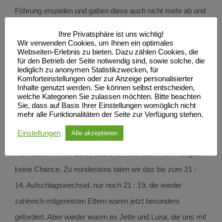
Führung erspielen und gaben diese auch nicht mehr ab und
gewannen 25 : 22. Der Anfang für eine erfolgreiche
Ihre Privatsphäre ist uns wichtig!
Aufholjagd war also gemacht.
Wir verwenden Cookies, um Ihnen ein optimales
Webseiten-Erlebnis zu bieten. Dazu zählen Cookies, die
Der dritte Satz glich dem zweiten, Kopf an Kopf bis zum 13
für den Betrieb der Seite notwendig sind, sowie solche, die
lediglich zu anonymen Statistikzwecken, für
: 13. Dann die Führung, die stetig ausgebaut wurde und am
Komforteinstellungen oder zur Anzeige personalisierter
Inhalte genutzt werden. Sie können selbst entscheiden,
Ende hieß es 25 : 19 für uns. Jetzt hieß es noch einmal alle
welche Kategorien Sie zulassen möchten. Bitte beachten
Kräfte bündeln und auch den vierten Satz für uns
Sie, dass auf Basis Ihrer Einstellungen womöglich nicht
mehr alle Funktionalitäten der Seite zur Verfügung stehen.
entscheiden. Wir waren sofort im Spiel, konnten unser
Einstellungen
Alle akzeptieren
starkes Angriffsspiel, insbesondere mit unserer fleißigsten
Punktesammlerin Luna, aufziehen und ließen dem Gegner
keine Chance. Zu mindestens taten wir das bis zum 21 :
14. Aufschlagswechsel, nur noch 21 : 19, die wieder
zahlreich mitgereisten Eltern waren jetzt besonders
gefordert. Aber wieder waren es Jette und Luna, die uns mit