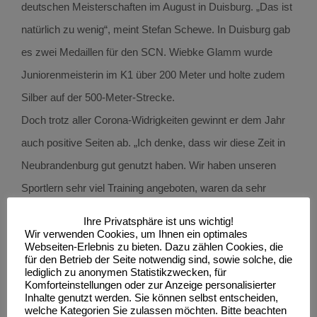
deutschen Meisterschaften im August in Duisburg. „Das ist
natürlich zu wenig“, meint Stefan Schewe. In Duisburg gab
es zwei Medaillen für den SCN. Wiebke Glamm wurde
Juniorenmeisterin im K1 über 200 Meter und holte zudem
Silber auf der 500-Meter-Strecke.
Doch trotz aller Corona-Widrigkeiten gewinnt er dem Jahr
auch positive Seiten ab. „Ich denke, dass wir diese Zeit in
Neubrandenburg gut genutzt haben. Wir haben unseren
Sportlern sehr viel Training angeboten, waren da sehr
abwechslungsreich. Von vielen Eltern gab es dafür Lob“,
Ihre Privatsphäre ist uns wichtig!
sagt Schewe. Lob zollt der Abteilungsleiter in dem
Wir verwenden Cookies, um Ihnen ein optimales
Webseiten-Erlebnis zu bieten. Dazu zählen Cookies, die
Zusammenhang dem Sportgymnasium und der Stadt
für den Betrieb der Seite notwendig sind, sowie solche, die
lediglich zu anonymen Statistikzwecken, für
Neubrandenburg. „Die Zusammenarbeit war sehr gut. Und
Komforteinstellungen oder zur Anzeige personalisierter
Inhalte genutzt werden. Sie können selbst entscheiden,
man darf nicht vergessen: Wir in Neubrandenburg durften
welche Kategorien Sie zulassen möchten. Bitte beachten