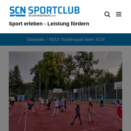
Zum
Inhalt
springen
Sport erleben - Leistung fördern
Startseite
NEU!: Kindersport beim SCN