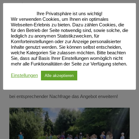
auszubauen.
Ihre Privatsphäre ist uns wichtig!
Wir verwenden Cookies, um Ihnen ein optimales
Trainingszeiten: mittwochs 16:30 Uhr bis 17:30 Uhr in
Webseiten-Erlebnis zu bieten. Dazu zählen Cookies, die
für den Betrieb der Seite notwendig sind, sowie solche, die
der Turnhalle im Lessinggymnasium Neubrandenburg
lediglich zu anonymen Statistikzwecken, für
(Lessingstraße 1, 17033 Neubrandenburg)
Komforteinstellungen oder zur Anzeige personalisierter
Inhalte genutzt werden. Sie können selbst entscheiden,
welche Kategorien Sie zulassen möchten. Bitte beachten
Sie, dass auf Basis Ihrer Einstellungen womöglich nicht
Ansprechpartner: Wilhelm Scheibeler (Leiter Jugendarbeit)
mehr alle Funktionalitäten der Seite zur Verfügung stehen.
Email: jugend@sc-neubrandenburg.de
Einstellungen
Alle akzeptieren
Wir freuen uns über viele neue Anmeldungen und können
bei entsprechender Nachfrage das Angebot erweitern!