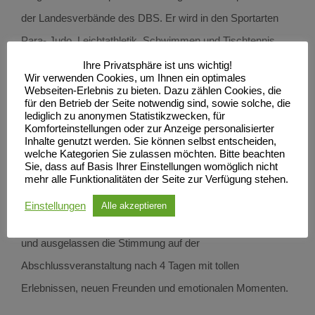
der Landesverbände des DBS. Er wird in den Sportarten
Para- Judo, Leichtathletik, Schwimmen und Tischtennis
durchgeführt. Unsere 3 Leichtathleten Pien Abrahams, Erik
Ihre Privatsphäre ist uns wichtig!
Wir verwenden Cookies, um Ihnen ein optimales
Brandt Werner und Jan- Ole Bauer waren das
1.Mal
dabei
Webseiten-Erlebnis zu bieten. Dazu zählen Cookies, die
für den Betrieb der Seite notwendig sind, sowie solche, die
und kämpften sich im Blockmehrkampf auf‘ s
lediglich zu anonymen Statistikzwecken, für
Komforteinstellungen oder zur Anzeige personalisierter
Siegertreppchen; Ole auf Platz 1 in der U 20 m, Erik auf
Inhalte genutzt werden. Sie können selbst entscheiden,
Platz 3 in der U 17 m und Pien ebenfalls auf Platz 3 in der U
welche Kategorien Sie zulassen möchten. Bitte beachten
Sie, dass auf Basis Ihrer Einstellungen womöglich nicht
20 w. 11 Teams aus 11 Bundesländern waren am Start und
mehr alle Funktionalitäten der Seite zur Verfügung stehen.
unser Team aus M/V landete in der Gesamtwertung auf
Einstellungen
Alle akzeptieren
dem 1. Platz. Riesig war die Freude über den größten Pokal
und ausgelassen die Stimmung auf der
Abschlussveranstaltung nach 4 Tagen mit tollen
Erlebnissen, neuen Freunden und emotionalen Momenten.