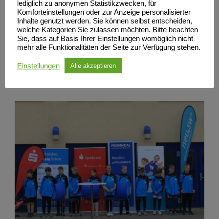
lediglich zu anonymen Statistikzwecken, für
Vorstandsvorsitzender Peter Siebken von der Sparkasse
Komforteinstellungen oder zur Anzeige personalisierter
Neubrandenburg- Demmin unterstrich ebenfalls die
Inhalte genutzt werden. Sie können selbst entscheiden,
welche Kategorien Sie zulassen möchten. Bitte beachten
vertrauensvolle Zusammenarbeit mit den Kanuten des SC
Sie, dass auf Basis Ihrer Einstellungen womöglich nicht
mehr alle Funktionalitäten der Seite zur Verfügung stehen.
Neubrandenburg. Dem „Kanu-Eliteteam“ um Wiebke
Einstellungen
Alle akzeptieren
Glamm, als auch dem Sparkassen Hope-Team wünschte
er viel Erfolg für die anstehenden Wettkämpfe.