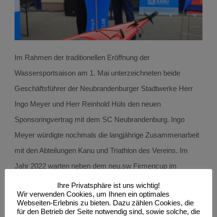
Im Rahmen der traditionellen Eröffnung der
Wassersportsaison am 1. Mai unterzeichneten beide
Geschäftsführer der Neubrandenburger Stadtwerke Herr
Ingo Meyer und Herr Reinhold Hüls den neuen
Sponsoringvertrag mit dem SC Neubrandenburg. Ingo
Meyer würdigte nochmals die langjährige Zusammenarbeit
mit den Abteilungen Kanu und Triathlon des Vereins. Im
Jahr 2022 warten neben dem neu.sw Firmencup im
Rahmen der 15. Wassersportspiele am Reitbahnsee
Ihre Privatsphäre ist uns wichtig!
Wir verwenden Cookies, um Ihnen ein optimales
weitere Highlights.
Webseiten-Erlebnis zu bieten. Dazu zählen Cookies, die
für den Betrieb der Seite notwendig sind, sowie solche, die