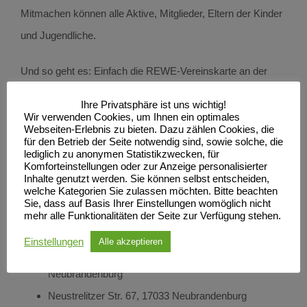
Mitmachen können alle Aktive, Mitglieder, Eltern der Kinder
und Jugendliche.
Und so geht es: Einfach die REWE-Vereinskarte an der
Kasse vorzeigen! Es erfolgt keine personalisierte
Ihre Privatsphäre ist uns wichtig!
Erfassung! Die Karte sind ab sofort bis zum 30.05.2025
Wir verwenden Cookies, um Ihnen ein optimales
Webseiten-Erlebnis zu bieten. Dazu zählen Cookies, die
gültig. Die Ausgabe erfolgt über die Abteilungen.
für den Betrieb der Seite notwendig sind, sowie solche, die
lediglich zu anonymen Statistikzwecken, für
Komforteinstellungen oder zur Anzeige personalisierter
Und hier können alle Mitglieder die REWE-Vereinskarte ab
Inhalte genutzt werden. Sie können selbst entscheiden,
welche Kategorien Sie zulassen möchten. Bitte beachten
sofort einsetzen:
Sie, dass auf Basis Ihrer Einstellungen womöglich nicht
mehr alle Funktionalitäten der Seite zur Verfügung stehen.
Straußstr. 12, 17034 Neubrandenburg
Einstellungen
Alle akzeptieren
Ludwig-van-Beethoven-Ring 6, 17033
Neubrandenburg
Neustrelitzer Str. 67, 17033 Neubrandenburg