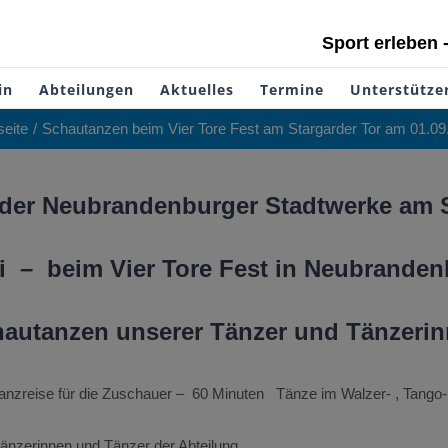
Sport erleben 
in
Abteilungen
Aktuelles
Termine
Unterstütze
seite
Schautanzen beim Vier Tore Fest am Stargarder Tor am 01.09
der Neubrandenburger Stadtwerke am S
i – beim Vier Tore Fest in Neubrande
autanzen unserer Tänzer und Tänzeri
 Tanzreise für die Zuschauer – 60 Minuten Tänze im Walzer- , Tango-
nzerinnen und Tänzer der Abteilung.