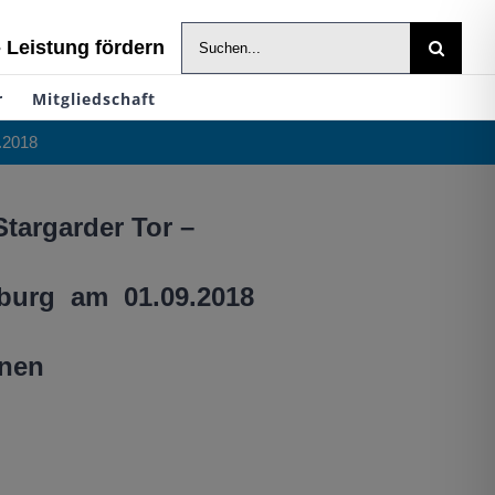
Suche
- Leistung fördern
nach:
r
Mitgliedschaft
.2018
targarder Tor –
nburg am 01.09.2018
nnen