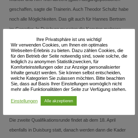
geschaffen, sagte die Trainerin. Auch Theodor Schultz habe
noch alle Möglichkeiten. Das gilt auch für Hannes Bertram
im Canadier. In Duisburg mussten die Kanuten mehrere
Rennen bestreiten.
Ihre Privatsphäre ist uns wichtig!
Wir verwenden Cookies, um Ihnen ein optimales
Webseiten-Erlebnis zu bieten. Dazu zählen Cookies, die
Noch nicht ganz nach Wunsch lief die Qualifikation für U23-
für den Betrieb der Seite notwendig sind, sowie solche, die
lediglich zu anonymen Statistikzwecken, für
Frau Wiebke Glamm. „Wiebke hat sich von Rennen zu
Komforteinstellungen oder zur Anzeige personalisierter
Inhalte genutzt werden. Sie können selbst entscheiden,
Rennen gesteigert, aber noch nicht das zeigen können,
welche Kategorien Sie zulassen möchten. Bitte beachten
Sie, dass auf Basis Ihrer Einstellungen womöglich nicht
was sie im Training schon gezeigt hat“, sagte Lisa Schiffer
mehr alle Funktionalitäten der Seite zur Verfügung stehen.
und fügte hinzu: „Bei der zweiten Quali möchte und wird
Einstellungen
Alle akzeptieren
sich Wiebke steigern.“
Die zweite Qualifikationsrunde findet ab dem 18. April
ebenfalls in Duisburg statt, danach werden dann die Kader