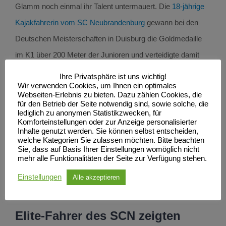
Glamm noch einmal ihr Talent untermauert. Die
18-jährige
Kajakfahrerin vom SC Neubrandenburg
gewann bei den
Deutschen Meisterschaften in Duisburg die Goldmedaille
im K1 über 200 Meter der Junioren und verteidigte damit
auch ihren Titel aus dem Vorjahr. Im Finale setzte sich der
Ihre Privatsphäre ist uns wichtig!
Wir verwenden Cookies, um Ihnen ein optimales
Schützling von Trainerin Lisa Schiffer am Samstag vor
Webseiten-Erlebnis zu bieten. Dazu zählen Cookies, die
Gina Gerenkamp (Essen) und Lena Röhlings vom SC
für den Betrieb der Seite notwendig sind, sowie solche, die
lediglich zu anonymen Statistikzwecken, für
Berlin-Grünau durch. Im Endlauf über 500 Meter holte sich
Komforteinstellungen oder zur Anzeige personalisierter
Inhalte genutzt werden. Sie können selbst entscheiden,
die SCN-Dame sechs Stunden später zudem die
welche Kategorien Sie zulassen möchten. Bitte beachten
Sie, dass auf Basis Ihrer Einstellungen womöglich nicht
Silbermedaille. Den Titel gewann mit knappem Vorsprung
mehr alle Funktionalitäten der Seite zur Verfügung stehen.
Enja Rößeling (WV Cassel). Rößeling war über die 200
Einstellungen
Alle akzeptieren
Meter Fünfte geworden.
Elite-Fahrer des SCN zeigten