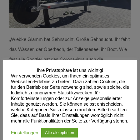
„Wiebke Glamm hat Sehnsucht. Große Sehnsucht. Ihr fehlt
das Wasser, der Oberbach, der Tollensesee, ihr Boot. Wie
fast alle Sportler hat das Coronavirus auch die
Kajakfahrerin vom SC Neubrandenburg voll ausgebremst.
Ihre Privatsphäre ist uns wichtig!
Wir verwenden Cookies, um Ihnen ein optimales
Seit dem 17. März ist die 18-Jährige zu Hause bei ihren
Webseiten-Erlebnis zu bieten. Dazu zählen Cookies, die
für den Betrieb der Seite notwendig sind, sowie solche, die
Eltern, absolviert dort ihre Trainingseinheiten. Dort hat sie
lediglich zu anonymen Statistikzwecken, für
Komforteinstellungen oder zur Anzeige personalisierter
sich einen kleinen Sportraum eingerichtet und kann sogar
Inhalte genutzt werden. Sie können selbst entscheiden,
Paddeln, wenn auch nur auf dem Trockenen. Der Sportclub
welche Kategorien Sie zulassen möchten. Bitte beachten
Sie, dass auf Basis Ihrer Einstellungen womöglich nicht
hat ihr einen so genannten Paddelergometer zur Verfügung
mehr alle Funktionalitäten der Seite zur Verfügung stehen.
gestellt. „Ich bin froh, dass ich überhaupt paddeln kann”,
Einstellungen
Alle akzeptieren
sagt sie.