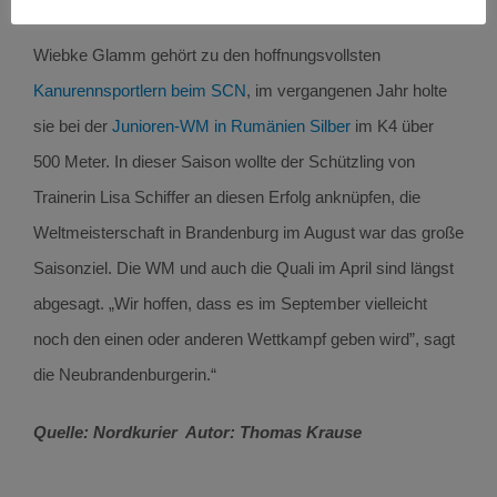
Wiebke Glamm gehört zu den hoffnungsvollsten
Kanurennsportlern beim SCN
, im vergangenen Jahr holte
sie bei der
Junioren-WM in Rumänien Silber
im K4 über
500 Meter. In dieser Saison wollte der Schützling von
Trainerin Lisa Schiffer an diesen Erfolg anknüpfen, die
Weltmeisterschaft in Brandenburg im August war das große
Saisonziel. Die WM und auch die Quali im April sind längst
abgesagt. „Wir hoffen, dass es im September vielleicht
noch den einen oder anderen Wettkampf geben wird”, sagt
die Neubrandenburgerin.“
Quelle: Nordkurier Autor: Thomas Krause