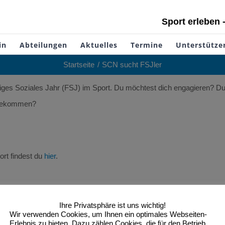
Sport erleben 
in
Abteilungen
Aktuelles
Termine
Unterstütze
Startseite
SCN sucht FSJler
lliges Soziales Jahr (FSJ) im Sport. Du möchtest dich engagieren? 
n bekommen?
ort findest du
hier
.
Ihre Privatsphäre ist uns wichtig!
Wir verwenden Cookies, um Ihnen ein optimales Webseiten-
Erlebnis zu bieten. Dazu zählen Cookies, die für den Betrieb