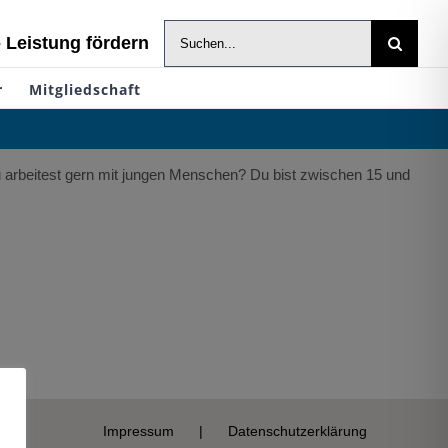
Suche
- Leistung fördern
nach:
r
Mitgliedschaft
Du arbeitest gern mit jungen Menschen? Du bist zwischen 15 und
Impressum
Datenschutzerklärung