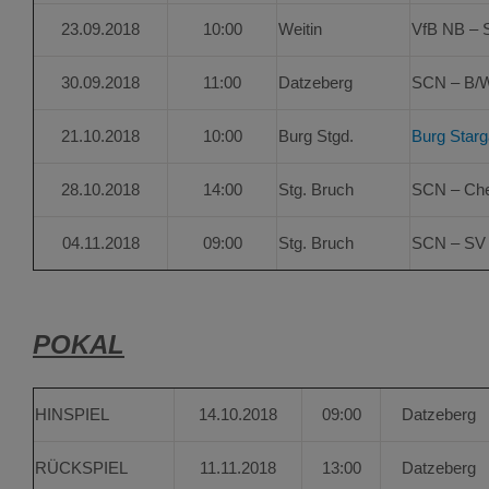
23.09.2018
10:00
Weitin
VfB NB – S
30.09.2018
11:00
Datzeberg
SCN – B/W
21.10.2018
10:00
Burg Stgd.
Burg Starg
28.10.2018
14:00
Stg. Bruch
SCN – Che
04.11.2018
09:00
Stg. Bruch
SCN – SV N
POKAL
HINSPIEL
14.10.2018
09:00
Datzeberg
RÜCKSPIEL
11.11.2018
13:00
Datzeberg