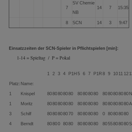
SV Chemie
7
14
7
15:35
NB
8
SCN
14
3
9:47
Einsatzzeiten der SCN-Spieler in Pflichtspielen [min]:
1-14 = Spieltag / P = Pokal
1
2
3
4
P1H
5
6
7
P1R
8
9
10
11
12
1
Platz:
Name:
1
Knispel
80
80
80
80
80
80
80
80
80
80
80
80
80
80
N
1
Moritz
80
80
80
80
80
80
80
80
80
80
80
80
80
80
A
3
Schilf
80
80
80
80
70
80
80
80
80
0
80
80
80
80
4
Berndt
80
80
0
80
80
80
80
80
80
80
55
80
80
80
S