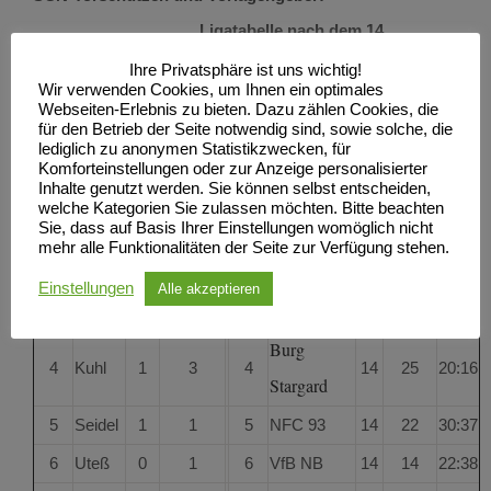
Ligatabelle nach dem 14.
Spieltag:
Ihre Privatsphäre ist uns wichtig!
Wir verwenden Cookies, um Ihnen ein optimales
Webseiten-Erlebnis zu bieten. Dazu zählen Cookies, die
Platz
Spieler
Tore
Vorlagen
Platz
Mannschaft
Sp.
Punkte
Tore
für den Betrieb der Seite notwendig sind, sowie solche, die
lediglich zu anonymen Statistikzwecken, für
Nordbräu
Komforteinstellungen oder zur Anzeige personalisierter
1
Berndt
4
4
1
14
32
58:15
Inhalte genutzt werden. Sie können selbst entscheiden,
78
welche Kategorien Sie zulassen möchten. Bitte beachten
Sie, dass auf Basis Ihrer Einstellungen womöglich nicht
B/W NB
2
K. Veit
3
1
2
14
30
45:18
mehr alle Funktionalitäten der Seite zur Verfügung stehen.
SV Hanse
Einstellungen
Alle akzeptieren
2
Fiebig
3
1
3
14
27
32:25
NB
Burg
4
Kuhl
1
3
4
14
25
20:16
Stargard
5
Seidel
1
1
5
NFC 93
14
22
30:37
6
Uteß
0
1
6
VfB NB
14
14
22:38