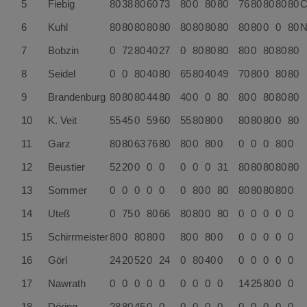
5
Fiebig
80
38
80
60
73
80
0
80
80
76
80
80
80
80
6
Kuhl
80
80
80
80
80
80
80
80
80
80
80
0
0
80
7
Bobzin
0
72
80
40
27
0
80
80
80
80
0
80
80
80
8
Seidel
0
0
80
40
80
65
80
40
49
70
80
0
80
80
9
Brandenburg
80
80
80
44
80
40
0
0
80
80
0
80
80
80
10
K. Veit
55
45
0
59
60
55
80
80
0
80
80
80
0
80
11
Garz
80
80
63
76
80
80
0
80
0
0
0
0
80
0
12
Beustier
52
20
0
0
0
0
0
0
31
80
80
80
80
80
13
Sommer
0
0
0
0
0
0
80
0
80
80
80
80
80
0
14
Uteß
0
75
0
80
66
80
80
0
80
0
0
0
0
0
15
Schirrmeister
80
0
80
80
0
80
0
80
0
0
0
0
0
0
16
Görl
24
20
52
0
24
0
80
40
0
0
0
0
0
0
17
Nawrath
0
0
0
0
0
0
0
0
0
14
25
80
0
0
18
Döring
28
80
45
0
0
0
0
0
0
0
0
0
0
0