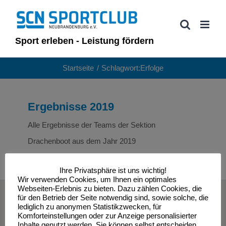
Zum
Inhalt
springen
Sport erleben - Leistung fördern
Startseite
Schlagwort:
Erfolge
Ergebnisse 2019
Alle Ergebnisse der Teams der Sektion
Drachenboot aus dem Jahr 2019
Ihre Privatsphäre ist uns wichtig!
Wir verwenden Cookies, um Ihnen ein optimales
Webseiten-Erlebnis zu bieten. Dazu zählen Cookies, die
© Sportclub Neubrandenburg e.V. | All Rights Reserved
für den Betrieb der Seite notwendig sind, sowie solche, die
lediglich zu anonymen Statistikzwecken, für
Komforteinstellungen oder zur Anzeige personalisierter
Inhalte genutzt werden. Sie können selbst entscheiden,