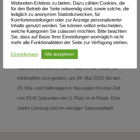
Webseiten-Erlebnis zu bieten. Dazu zählen Cookies, die
für den Betrieb der Seite notwendig sind, sowie solche, die
lediglich zu anonymen Statistikzwecken, für
Drachenbootrennen Neuruppin
Komforteinstellungen oder zur Anzeige personalisierter
2019
Inhalte genutzt werden. Sie können selbst entscheiden,
welche Kategorien Sie zulassen möchten. Bitte beachten
Sie, dass auf Basis Ihrer Einstellungen womöglich nicht
Mal schien die Sonne, Wolken wechselten sich mit
mehr alle Funktionalitäten der Seite zur Verfügung stehen.
Regen ab, die Temperaturen könnten besser sein
Einstellungen
Alle akzeptieren
und doch packten die AmaZoonas Turtles ihre
Taschen und nahmen das Paddel in die Hand. Sie
erkämpften sich gestern, am 04. Mai 2019, bei den
29. Mai- und Hafentagen in Neuruppin mit eine Zeit
von 53:42 Sekunden den 3. Platz im A-Finale. Eine
starke Leistung und ein würdiger Saisonauftakt!