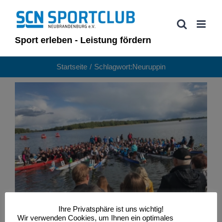
Zum
Inhalt
springen
Sport erleben - Leistung fördern
Startseite
Schlagwort:
Neuruppin
Drachenbootrennen Neuruppin 2019
Drachenboot
Ihre Privatsphäre ist uns wichtig!
Wir verwenden Cookies, um Ihnen ein optimales