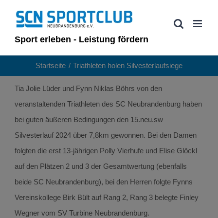
Zum
Inhalt
springen
Sport erleben - Leistung fördern
Startseite
Triathleten holen Silvesterlaufsiege
Tia Jolie Lüder und Fynn Niklas Böhrs von den
veranstaltenden Triathleten des SC Neubrandenburg haben
bei guten äußeren Bedingungen den 15.neu.sw
Silvesterlauf 2024 über 7,8km gewonnen. Bei den Damen
folgten die erst 13-jährigen Polly Vierhufe und Elise Glöckl
auf den Plätzen 2 und 3 der Gesamtwertung (ebenfalls
beide SC Neubrandenburg), bei den Herren folgte Fynns
Vereinskollege Birk Bült auf Rang 2, Rang 3 belegte Finley
Wegner vom SV Turbine Neubrandenburg.