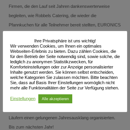
Firmen, die den Lauf seit Jahren dankenswerterweise
begleiten, wie Robbels Catering, die wieder die
Pfannkuchen für alle Teilnehmer bereit stellten, EURONICS
Nehls, die die Präsentation der Ergebnisse im Ziel
Ihre Privatsphäre ist uns wichtig!
übernahmen, FORD Schröder, der wieder Preise für die
Wir verwenden Cookies, um Ihnen ein optimales
Webseiten-Erlebnis zu bieten. Dazu zählen Cookies, die
Tombola bereitstellte.
für den Betrieb der Seite notwendig sind, sowie solche, die
lediglich zu anonymen Statistikzwecken, für
Ein herzliches Dankeschön geht auch an die Zeitmessfirma
Komforteinstellungen oder zur Anzeige personalisierter
Tollense Timing, die ebenfalls von Anfang an dabei ist, das
Inhalte genutzt werden. Sie können selbst entscheiden,
welche Kategorien Sie zulassen möchten. Bitte beachten
DRK Neubrandenburg, die die medizinische Absicherung
Sie, dass auf Basis Ihrer Einstellungen womöglich nicht
mehr alle Funktionalitäten der Seite zur Verfügung stehen.
übernahmen, den Abiturjahrgang des Einstein Gymnasiums
Einstellungen
Alle akzeptieren
für die Verpflegung und natürlich den vielen ehrenamtlichen
Helfern, die am Silvestermorgen den Läuferinnen und
Läufern einen gelungenen Jahresausklang organisierten.
Bis zum nächsten Jahr!