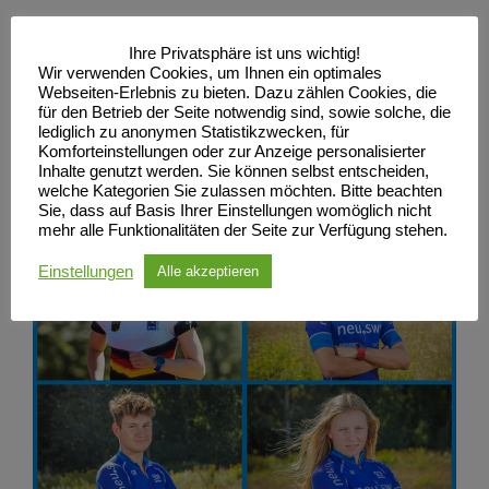
2020 nutzen und sich als Nummer 2 unter Deutschlands
Ihre Privatsphäre ist uns wichtig!
Junioren profilieren, was ihm eine Hochstufung in den NK1
Wir verwenden Cookies, um Ihnen ein optimales
Kader einbrachte.
Webseiten-Erlebnis zu bieten. Dazu zählen Cookies, die
für den Betrieb der Seite notwendig sind, sowie solche, die
Wir wünschen allen vier Triathlon Bundeskadern des SC
lediglich zu anonymen Statistikzwecken, für
Komforteinstellungen oder zur Anzeige personalisierter
Neubrandenburg maximale Erfolge bei den anstehenden
Inhalte genutzt werden. Sie können selbst entscheiden,
welche Kategorien Sie zulassen möchten. Bitte beachten
nationalen und internationalen Aufgaben 2021!
Sie, dass auf Basis Ihrer Einstellungen womöglich nicht
mehr alle Funktionalitäten der Seite zur Verfügung stehen.
Einstellungen
Alle akzeptieren