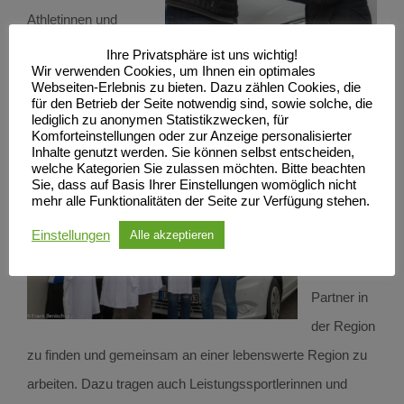
Athletinnen und
Athleten investieren.
Ihre Privatsphäre ist uns wichtig!
Wir verwenden Cookies, um Ihnen ein optimales
Der Bus wird uns in den nächsten 4 Jahren in
Webseiten-Erlebnis zu bieten. Dazu zählen Cookies, die
für den Betrieb der Seite notwendig sind, sowie solche, die
Trainingslager oder auf Wettkämpfe begleiten.
lediglich zu anonymen Statistikzwecken, für
Komforteinstellungen oder zur Anzeige personalisierter
Inhalte genutzt werden. Sie können selbst entscheiden,
Für die
welche Kategorien Sie zulassen möchten. Bitte beachten
Ucker Ei
Sie, dass auf Basis Ihrer Einstellungen womöglich nicht
mehr alle Funktionalitäten der Seite zur Verfügung stehen.
GmbH ist
Einstellungen
Alle akzeptieren
es dabei
wichtig,
Partner in
der Region
zu finden und gemeinsam an einer lebenswerte Region zu
arbeiten. Dazu tragen auch Leistungssportlerinnen und