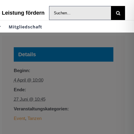
Suche
- Leistung fördern
nach:
r
Mitgliedschaft
Details
Beginn:
4 April @ 10:00
Ende:
27 Juni @ 10:45
Veranstaltungskategorien:
Event
,
Tanzen