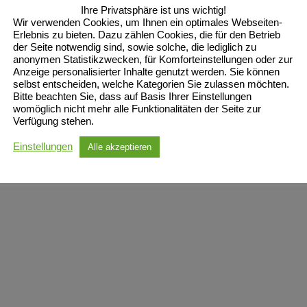
Ihre Privatsphäre ist uns wichtig!
Wir verwenden Cookies, um Ihnen ein optimales Webseiten-
In unserer neuen Gruppe Kindertanz-Die Tanzentdecker
Erlebnis zu bieten. Dazu zählen Cookies, die für den Betrieb
der Seite notwendig sind, sowie solche, die lediglich zu
werden Kinder ab 5 Jahren mit viel Spaß an das Tanzen in
anonymen Statistikzwecken, für Komforteinstellungen oder zur
Anzeige personalisierter Inhalte genutzt werden. Sie können
der Gruppe herangeführt. Nach erfolgreichen Start als
selbst entscheiden, welche Kategorien Sie zulassen möchten.
Kurs gibt es jetzt samstags diese neue Gruppe. Bei
Bitte beachten Sie, dass auf Basis Ihrer Einstellungen
womöglich nicht mehr alle Funktionalitäten der Seite zur
Interesse können Kinder ab 5 Jahren gerne mal
Verfügung stehen.
reinschnuppern und auch natürlich weiter mitmachen. Um
Einstellungen
Alle akzeptieren
Anmeldung wird gebeten.