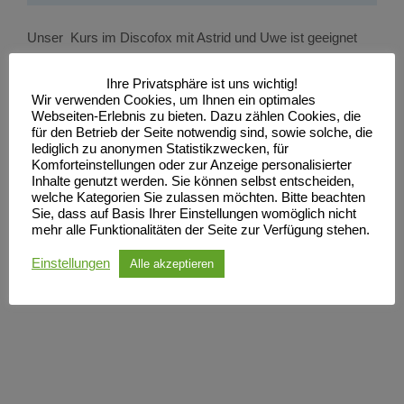
Unser Kurs im Discofox mit Astrid und Uwe ist geeignet
sowohl für Einsteiger als auch für Paare, die schon ein
Ihre Privatsphäre ist uns wichtig!
wenig Diskofox können. Hier lernen Sie über Grundschritte
Wir verwenden Cookies, um Ihnen ein optimales
Webseiten-Erlebnis zu bieten. Dazu zählen Cookies, die
und Figuren, wieviel Spaß der Tanz machen kann. Auch als
für den Betrieb der Seite notwendig sind, sowie solche, die
lediglich zu anonymen Statistikzwecken, für
Auffrischungskurs ist dieser geeignet. Die Einheiten sin
Komforteinstellungen oder zur Anzeige personalisierter
Inhalte genutzt werden. Sie können selbst entscheiden,
einzeln buchbar. Um Anmeldung per E-Mail : tanzen@sc-
welche Kategorien Sie zulassen möchten. Bitte beachten
neubrandenburg.de oder per Tel/ Whats App unter 0151-
Sie, dass auf Basis Ihrer Einstellungen womöglich nicht
mehr alle Funktionalitäten der Seite zur Verfügung stehen.
7502 3713 wird gebeten. Über diese Kontaktmöglichkeiten
Einstellungen
Alle akzeptieren
können Sie auch Fragen loswerden und weitere
Informationen erhalten.