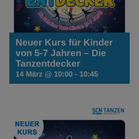
Neuer Kurs für Kinder
von 5-7 Jahren – Die
Tanzentdecker
14 März @ 10:00
-
10:45