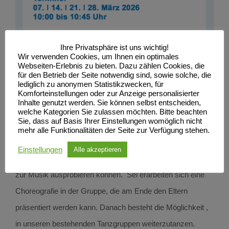
Ihre Privatsphäre ist uns wichtig!
Wir verwenden Cookies, um Ihnen ein optimales
Webseiten-Erlebnis zu bieten. Dazu zählen Cookies, die
für den Betrieb der Seite notwendig sind, sowie solche, die
lediglich zu anonymen Statistikzwecken, für
Komforteinstellungen oder zur Anzeige personalisierter
Inhalte genutzt werden. Sie können selbst entscheiden,
welche Kategorien Sie zulassen möchten. Bitte beachten
Sie, dass auf Basis Ihrer Einstellungen womöglich nicht
Unser neuer Tanzkurs richtet sich an Kinder von 5 bis 7
mehr alle Funktionalitäten der Seite zur Verfügung stehen.
Jahren, die an 4 Samstagen an das Tanzen herangeführt
Einstellungen
Alle akzeptieren
werden und mit viel Spaß das Tanzen und die Bewegung
zur Musik ausprobieren können. Sei erarbeiten sich eine
Choreografie in der Gruppe, die am Ende den Eltern
präsentiert werden kann. Danach besteht die Möglichkeit ,
in unseren bestehenden Tanzgruppen weiterzutanzen.