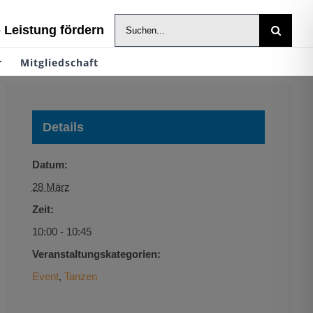
Suche
- Leistung fördern
nach:
r
Mitgliedschaft
Details
Datum:
28 März
Zeit:
10:00 - 10:45
Veranstaltungskategorien:
Event
,
Tanzen