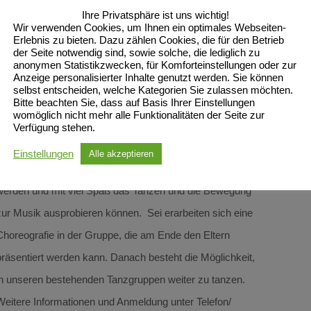
Ihre Privatsphäre ist uns wichtig!
Wir verwenden Cookies, um Ihnen ein optimales Webseiten-
Erlebnis zu bieten. Dazu zählen Cookies, die für den Betrieb
der Seite notwendig sind, sowie solche, die lediglich zu
anonymen Statistikzwecken, für Komforteinstellungen oder zur
Anzeige personalisierter Inhalte genutzt werden. Sie können
selbst entscheiden, welche Kategorien Sie zulassen möchten.
Bitte beachten Sie, dass auf Basis Ihrer Einstellungen
womöglich nicht mehr alle Funktionalitäten der Seite zur
Verfügung stehen.
Unser neuer Tanzkurs richtet sich an Kinder von 5 bis 7
Einstellungen
Alle akzeptieren
Jahren, die an 4 Samstagen an das Tanzen herangeführt
werden und mit viel Spaß das Tanzen und die Bewegung
zur Musik ausprobieren können. Sei erarbeiten sich eine
Choreografie in der Gruppe, die am Ende den Eltern
präsentiert werden kann. Danach besteht die Möglichkeit,
in unseren bestehenden Tanzgruppen weiter zu tanzen.
Weitere Informationen und Anmeldung unter Telefon/