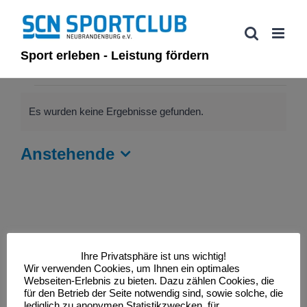
Zum
Inhalt
springen
Sport erleben - Leistung fördern
Veranstaltungen
Es wurden keine Ergebnisse gefunden.
Hinweis
Anstehende
Datum
wählen.
Ihre Privatsphäre ist uns wichtig!
Wir verwenden Cookies, um Ihnen ein optimales
Webseiten-Erlebnis zu bieten. Dazu zählen Cookies, die
für den Betrieb der Seite notwendig sind, sowie solche, die
lediglich zu anonymen Statistikzwecken, für